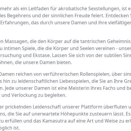
mehr als ein Leitfaden für akrobatische Sexstellungen, ist 
des Begehrens und der sinnlichen Freude feiert. Entdecken 
Erfahrungen, das durch unsere Damen und ihre vielfältige
en Massagen, die den Körper auf die tantrischen Geheimni
zu intimen Spiele, die die Körper und Seelen vereinen - unse
suchung und Ekstase. Lassen Sie sich von der subtilen Sinn
wöhnen, die unsere Damen bieten.
Damen reichen von verführerischen Rollenspielen, über sin
is hin zu leidenschaftlichen Liebesspielen, die Sie an Ihre 
. Jede unserer Damen ist eine Meisterin ihres Fachs und ber
t und Verlockung zu begleiten.
er prickelnden Leidenschaft unserer Plattform überfluten un
s, die Sie auf unerwartete Höhepunkte zusteuern lässt. Es i
u erfüllen und das Kamasutra auf eine Art und Weise zu erl
lich ist.